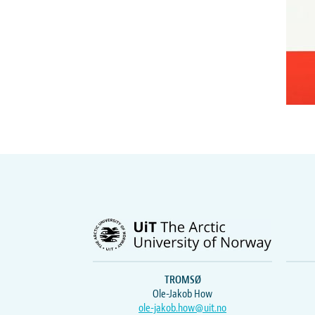
TROMSØ
Ole-Jakob How
ole-jakob.how@uit.no