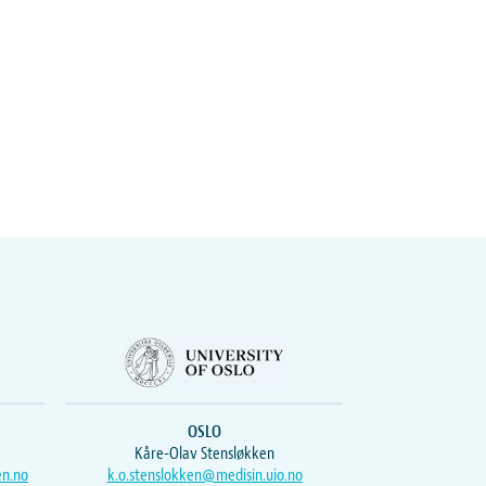
OSLO
Kåre-Olav Stensløkken
en.no
k.o.stenslokken@medisin.uio.no