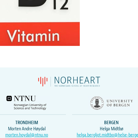
TRONDHEIM
BERGEN
Morten Andre Høydal
Helga Midtbø
morten.hoydal@ntnu.no
helga.bergljot.midtbo@helse-berg