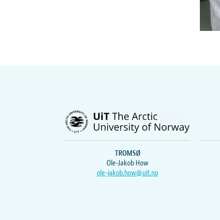
TROMSØ
Ole-Jakob How
ole-jakob.how@uit.no