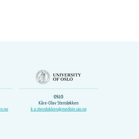
OSLO
Kåre-Olav Stensløkken
en.no
k.o.stenslokken@medisin.uio.no