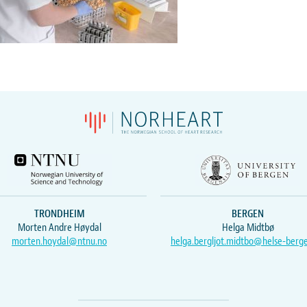
TRONDHEIM
BERGEN
Morten Andre Høydal
Helga Midtbø
morten.hoydal@ntnu.no
helga.bergljot.midtbo@helse-berg