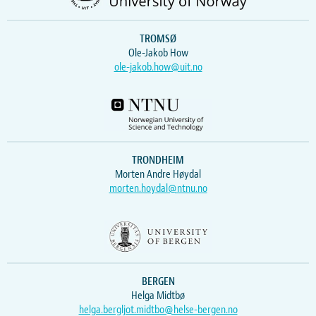
TROMSØ
Ole-Jakob How
ole-jakob.how@uit.no
TRONDHEIM
Morten Andre Høydal
morten.hoydal@ntnu.no
BERGEN
Helga Midtbø
helga.bergljot.midtbo@helse-bergen.no