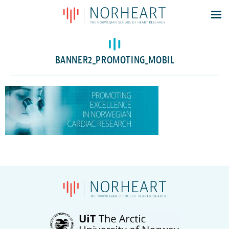
Latest news
Events
BANNER2_PROMOTING_MOBIL
Theses
Members
Contacts
About
Log In