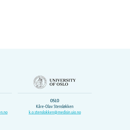
OSLO
Kåre-Olav Stensløkken
en.no
k.o.stenslokken@medisin.uio.no