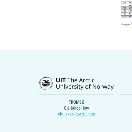
TROMSØ
Ole-Jakob How
ole-jakob.how@uit.no