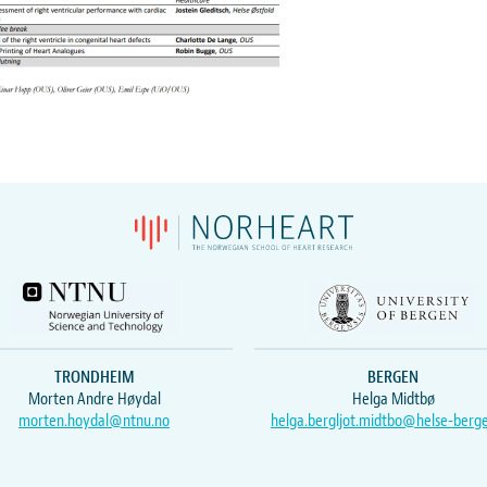
TRONDHEIM
BERGEN
Morten Andre Høydal
Helga Midtbø
morten.hoydal@ntnu.no
helga.bergljot.midtbo@helse-berg