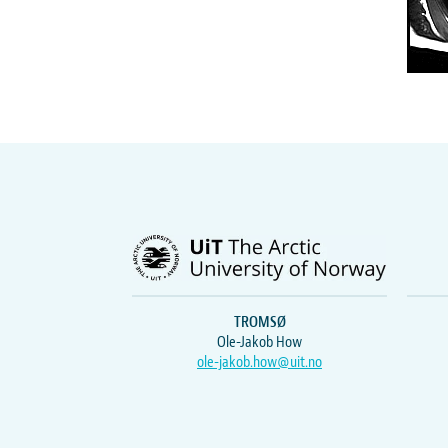
TROMSØ
Ole-Jakob How
ole-jakob.how@uit.no