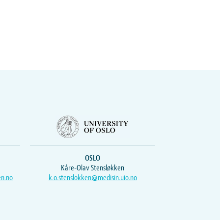
OSLO
Kåre-Olav Stensløkken
en.no
k.o.stenslokken@medisin.uio.no