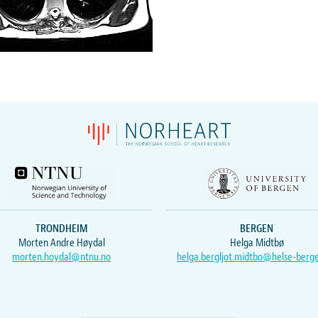
TRONDHEIM
BERGEN
Morten Andre Høydal
Helga Midtbø
morten.hoydal@ntnu.no
helga.bergljot.midtbo@helse-berg