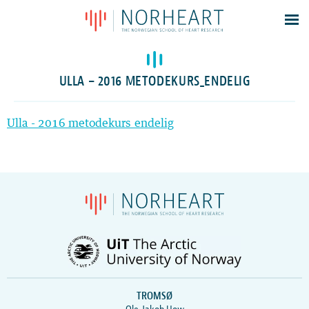
Latest news
Events
ULLA – 2016 METODEKURS_ENDELIG
Theses
Members
Ulla - 2016 metodekurs_endelig
Contacts
About
Log In
TROMSØ