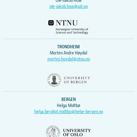
Ole-Jakob How
ole-jakob.how@uit.no
TRONDHEIM
Morten Andre Høydal
morten.hoydal@ntnu.no
BERGEN
Helga Midtbø
helga.bergljot.midtbo@helse-bergen.no