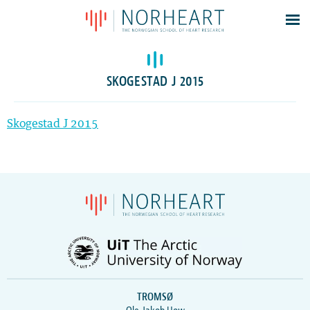
Latest news
Events
SKOGESTAD J 2015
Theses
Members
Skogestad J 2015
Contacts
About
Log In
TROMSØ