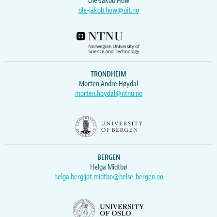
Ole-Jakob How
ole-jakob.how@uit.no
TRONDHEIM
Morten Andre Høydal
morten.hoydal@ntnu.no
BERGEN
Helga Midtbø
helga.bergljot.midtbo@helse-bergen.no