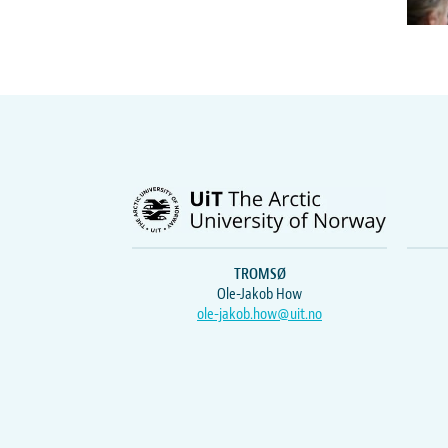
TROMSØ
Ole-Jakob How
ole-jakob.how@uit.no