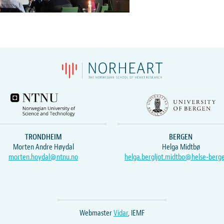
TRONDHEIM
BERGEN
Morten Andre Høydal
Helga Midtbø
morten.hoydal@ntnu.no
helga.bergljot.midtbo@helse-berg
Webmaster
Vidar
, IEMF