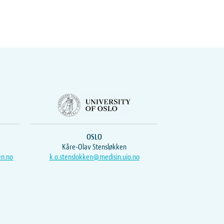
OSLO
Kåre-Olav Stensløkken
en.no
k.o.stenslokken@medisin.uio.no