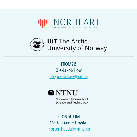
TROMSØ
Ole-Jakob How
ole-jakob.how@uit.no
TRONDHEIM
Morten Andre Høydal
morten.hoydal@ntnu.no