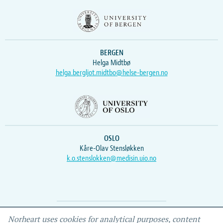
BERGEN
Helga Midtbø
helga.bergljot.midtbo@helse-bergen.no
OSLO
Kåre-Olav Stensløkken
k.o.stenslokken@medisin.uio.no
Webmaster
Vidar
, IEMF
Norheart uses cookies for analytical purposes, content