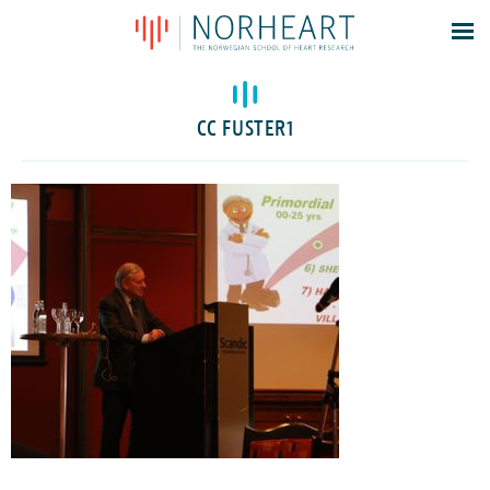
Latest news
Events
CC FUSTER1
Theses
Members
Contacts
About
Log In