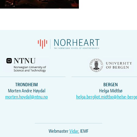
TRONDHEIM
BERGEN
Morten Andre Høydal
Helga Midtbø
morten.hoydal@ntnu.no
helga.bergljot.midtbo@helse-berg
Webmaster
Vidar
, IEMF