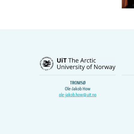
TROMSØ
Ole-Jakob How
ole-jakob.how@uit.no