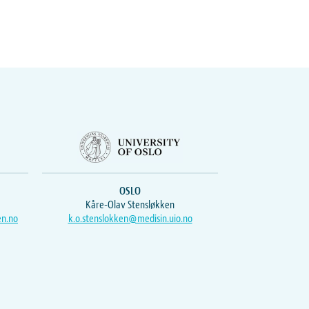
OSLO
Kåre-Olav Stensløkken
en.no
k.o.stenslokken@medisin.uio.no