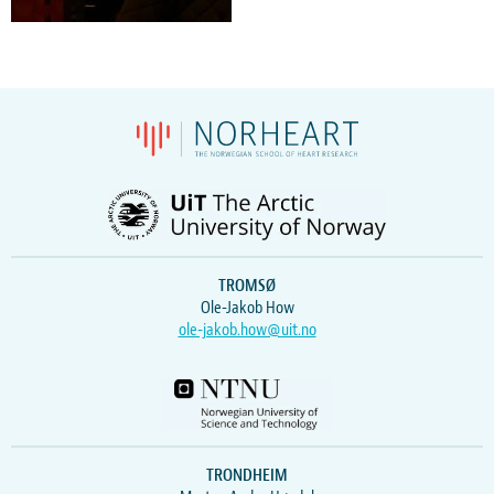
TROMSØ
Ole-Jakob How
ole-jakob.how@uit.no
TRONDHEIM