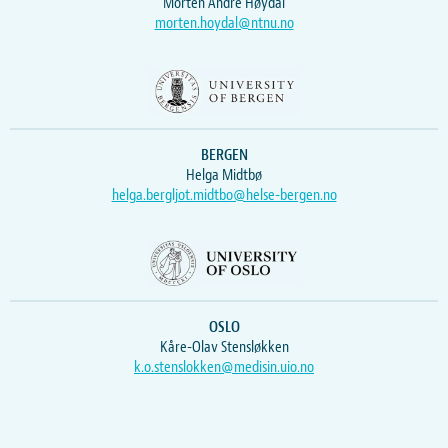
Morten Andre Høydal
morten.hoydal@ntnu.no
BERGEN
Helga Midtbø
helga.bergljot.midtbo@helse-bergen.no
OSLO
Kåre-Olav Stensløkken
k.o.stenslokken@medisin.uio.no