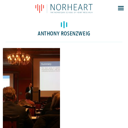
Latest news
Events
ANTHONY ROSENZWEIG
Theses
Members
Contacts
About
Log In