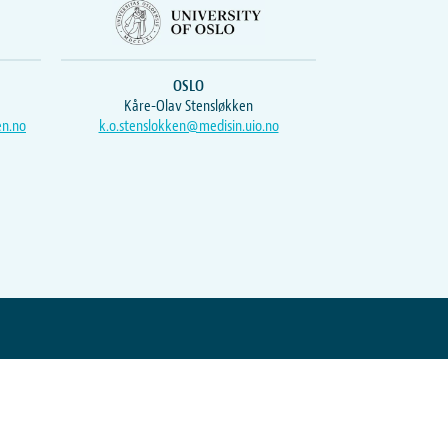
OSLO
Kåre-Olav Stensløkken
en.no
k.o.stenslokken@medisin.uio.no