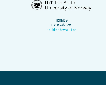
TROMSØ
Ole-Jakob How
ole-jakob.how@uit.no