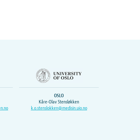
OSLO
Kåre-Olav Stensløkken
en.no
k.o.stenslokken@medisin.uio.no