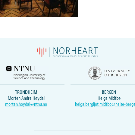
TRONDHEIM
BERGEN
Morten Andre Høydal
Helga Midtbø
morten.hoydal@ntnu.no
helga.bergljot.midtbo@helse-berg