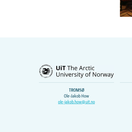
TROMSØ
Ole-Jakob How
ole-jakob.how@uit.no