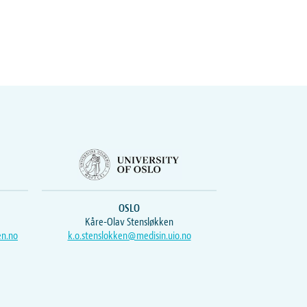
OSLO
Kåre-Olav Stensløkken
en.no
k.o.stenslokken@medisin.uio.no