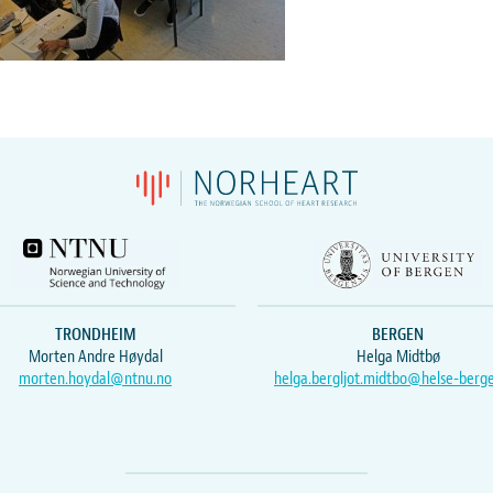
TRONDHEIM
BERGEN
Morten Andre Høydal
Helga Midtbø
morten.hoydal@ntnu.no
helga.bergljot.midtbo@helse-berg