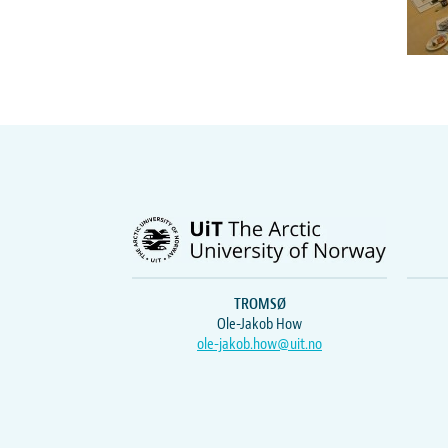
TROMSØ
Ole-Jakob How
ole-jakob.how@uit.no