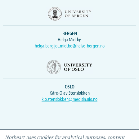
BERGEN
Helga Midtbø
helga.bergljot.midtbo@helse-bergen.no
OSLO
Kåre-Olav Stensløkken
k.o.stenslokken@medisin.uio.no
Webmaster
Vidar
, IEMF
Norheart uses cookies for analytical purposes, content