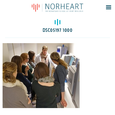
Latest news
Events
DSC05197 1000
Theses
Members
Contacts
About
Log In