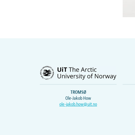
TROMSØ
Ole-Jakob How
ole-jakob.how@uit.no