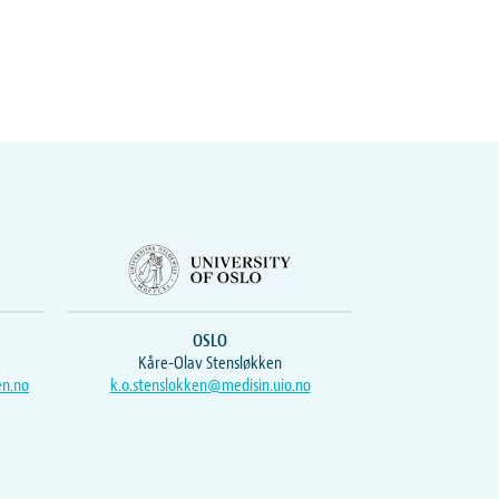
OSLO
Kåre-Olav Stensløkken
en.no
k.o.stenslokken@medisin.uio.no