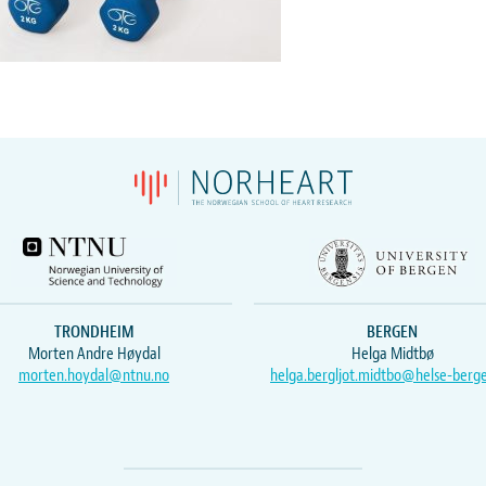
TRONDHEIM
BERGEN
Morten Andre Høydal
Helga Midtbø
morten.hoydal@ntnu.no
helga.bergljot.midtbo@helse-berg