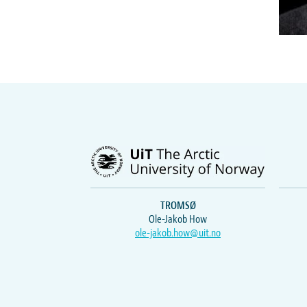
TROMSØ
Ole-Jakob How
ole-jakob.how@uit.no