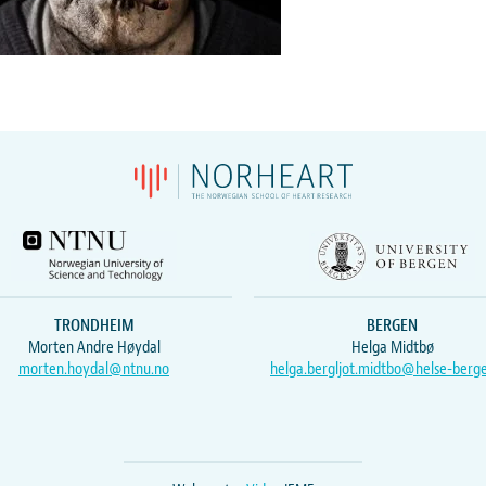
TRONDHEIM
BERGEN
Morten Andre Høydal
Helga Midtbø
morten.hoydal@ntnu.no
helga.bergljot.midtbo@helse-berg