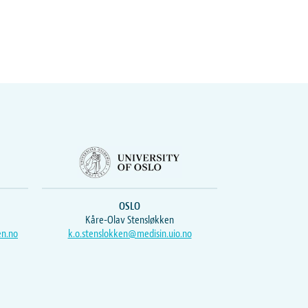
OSLO
Kåre-Olav Stensløkken
en.no
k.o.stenslokken@medisin.uio.no