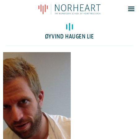
Latest news
Events
ØYVIND HAUGEN LIE
Theses
Members
Contacts
About
Log In