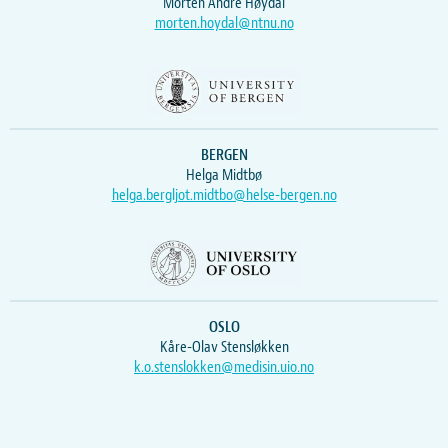
Morten Andre Høydal
morten.hoydal@ntnu.no
BERGEN
Helga Midtbø
helga.bergljot.midtbo@helse-bergen.no
OSLO
Kåre-Olav Stensløkken
k.o.stenslokken@medisin.uio.no