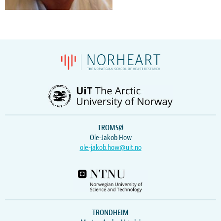
TROMSØ
Ole-Jakob How
ole-jakob.how@uit.no
TRONDHEIM