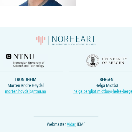
TRONDHEIM
BERGEN
Morten Andre Høydal
Helga Midtbø
morten.hoydal@ntnu.no
helga.bergljot.midtbo@helse-berg
Webmaster
Vidar
, IEMF