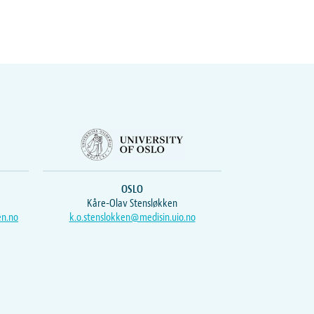
OSLO
Kåre-Olav Stensløkken
en.no
k.o.stenslokken@medisin.uio.no