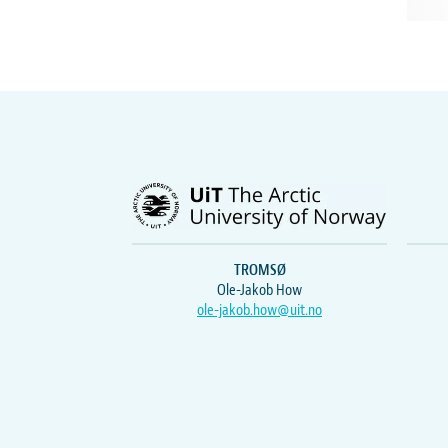
TROMSØ
Ole-Jakob How
ole-jakob.how@uit.no