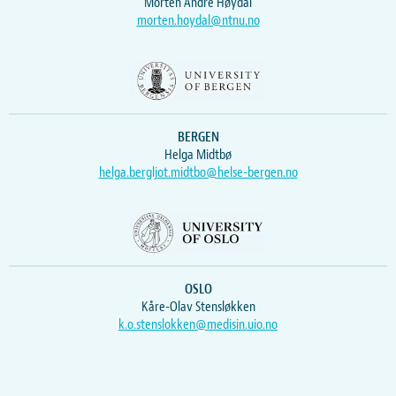
Morten Andre Høydal
morten.hoydal@ntnu.no
BERGEN
Helga Midtbø
helga.bergljot.midtbo@helse-bergen.no
OSLO
Kåre-Olav Stensløkken
k.o.stenslokken@medisin.uio.no