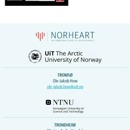
TROMSØ
Ole-Jakob How
ole-jakob.how@uit.no
TRONDHEIM