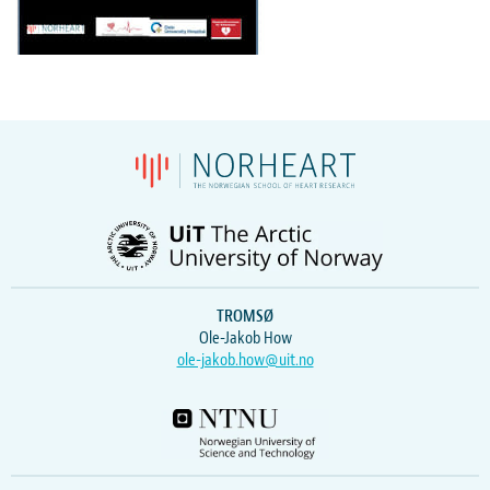
TROMSØ
Ole-Jakob How
ole-jakob.how@uit.no