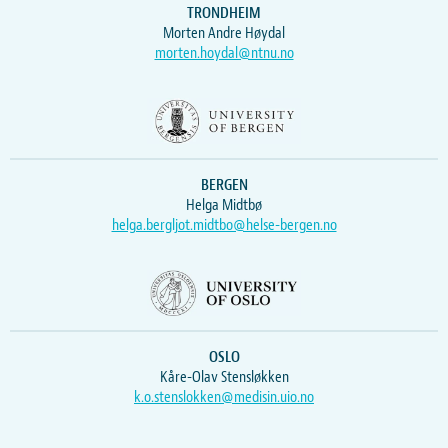
TRONDHEIM
Morten Andre Høydal
morten.hoydal@ntnu.no
BERGEN
Helga Midtbø
helga.bergljot.midtbo@helse-bergen.no
OSLO
Kåre-Olav Stensløkken
k.o.stenslokken@medisin.uio.no