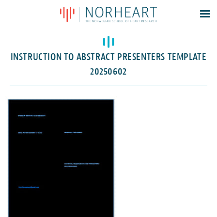
Latest news
Events
INSTRUCTION TO ABSTRACT PRESENTERS TEMPLATE
Theses
20250602
Members
Contacts
About
Log In