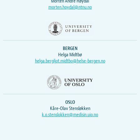
Morten Andre Høydal
morten.hoydal@ntnu.no
BERGEN
Helga Midtbø
helga.bergljot.midtbo@helse-bergen.no
OSLO
Kåre-Olav Stensløkken
k.o.stenslokken@medisin.uio.no