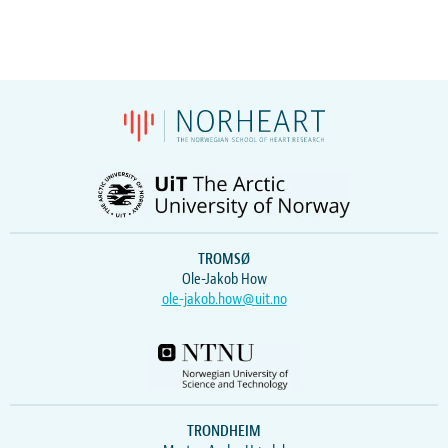
TROMSØ
Ole-Jakob How
ole-jakob.how@uit.no
TRONDHEIM