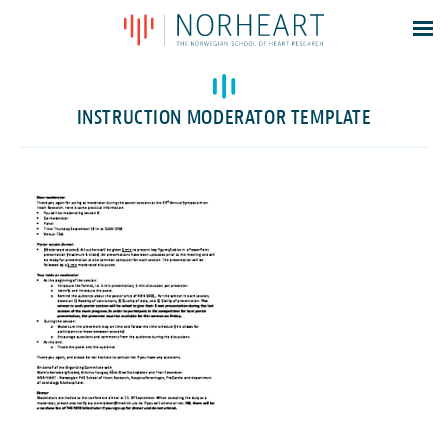
Latest news
Events
INSTRUCTION MODERATOR TEMPLATE
Theses
Members
Contacts
About
Log In