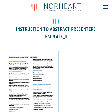
Latest news
Events
INSTRUCTION TO ABSTRACT PRESENTERS
Theses
TEMPLATE_III
Members
Contacts
About
Log In