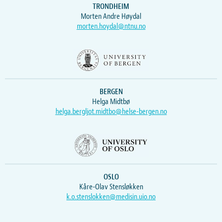
TRONDHEIM
Morten Andre Høydal
morten.hoydal@ntnu.no
BERGEN
Helga Midtbø
helga.bergljot.midtbo@helse-bergen.no
OSLO
Kåre-Olav Stensløkken
k.o.stenslokken@medisin.uio.no