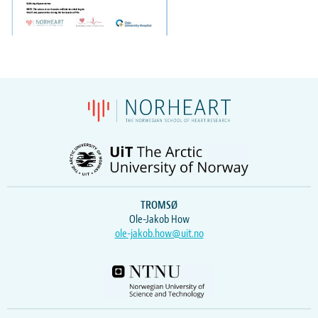
TROMSØ
Ole-Jakob How
ole-jakob.how@uit.no