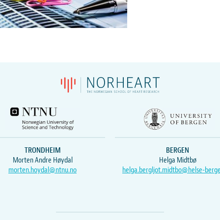
TRONDHEIM
BERGEN
Morten Andre Høydal
Helga Midtbø
morten.hoydal@ntnu.no
helga.bergljot.midtbo@helse-berg