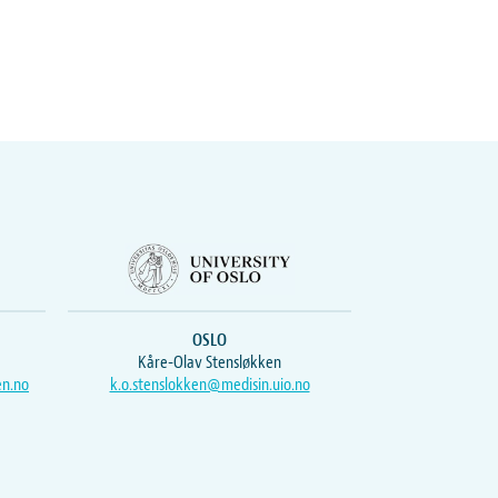
OSLO
Kåre-Olav Stensløkken
en.no
k.o.stenslokken@medisin.uio.no