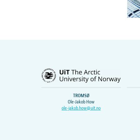
TROMSØ
Ole-Jakob How
ole-jakob.how@uit.no