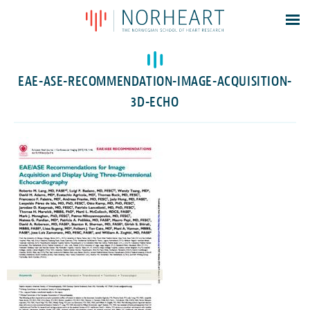
Latest news
Events
EAE-ASE-RECOMMENDATION-IMAGE-ACQUISITION-
Theses
3D-ECHO
Members
Contacts
About
Log In