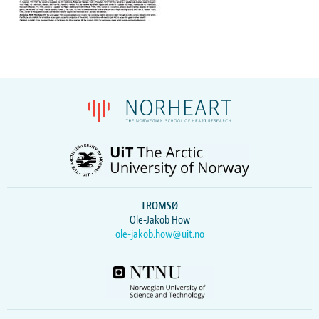
TROMSØ
Ole-Jakob How
ole-jakob.how@uit.no