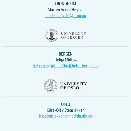
TRONDHEIM
Morten Andre Høydal
morten.hoydal@ntnu.no
BERGEN
Helga Midtbø
helga.bergljot.midtbo@helse-bergen.no
OSLO
Kåre-Olav Stensløkken
k.o.stenslokken@medisin.uio.no