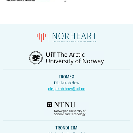
TROMSØ
Ole-Jakob How
ole-jakob.how@uit.no
TRONDHEIM