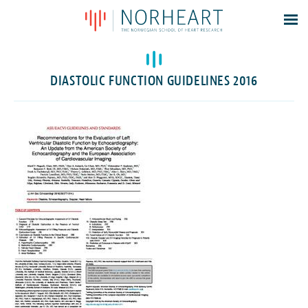
Latest news
Events
DIASTOLIC FUNCTION GUIDELINES 2016
Theses
Members
Contacts
About
Log In