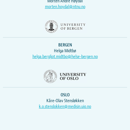
Morten Andre Høydal
morten.hoydal@ntnu.no
BERGEN
Helga Midtbø
helga.bergljot.midtbo@helse-bergen.no
OSLO
Kåre-Olav Stensløkken
k.o.stenslokken@medisin.uio.no