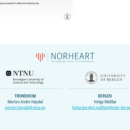
TRONDHEIM
BERGEN
Morten Andre Høydal
Helga Midtbø
morten.hoydal@ntnu.no
helga.bergljot.midtbo@helse-berg