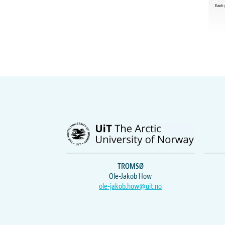
TROMSØ
Ole-Jakob How
ole-jakob.how@uit.no