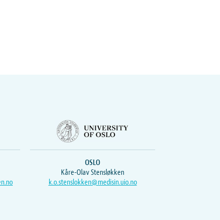
OSLO
Kåre-Olav Stensløkken
en.no
k.o.stenslokken@medisin.uio.no