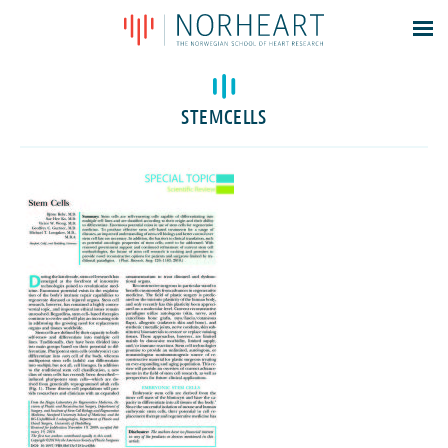
Latest news
Events
STEMCELLS
Theses
Members
Contacts
About
Log In