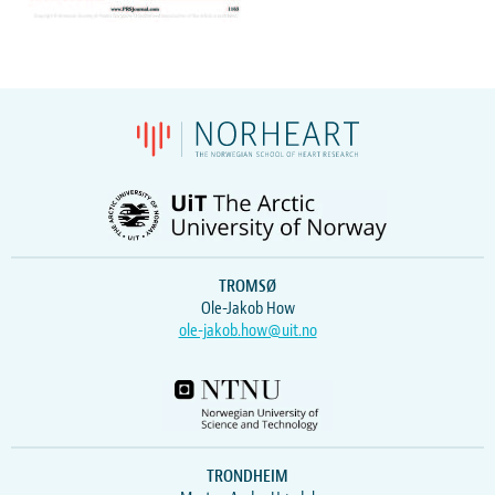
TROMSØ
Ole-Jakob How
ole-jakob.how@uit.no
TRONDHEIM