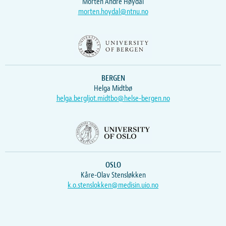
Morten Andre Høydal
morten.hoydal@ntnu.no
BERGEN
Helga Midtbø
helga.bergljot.midtbo@helse-bergen.no
OSLO
Kåre-Olav Stensløkken
k.o.stenslokken@medisin.uio.no