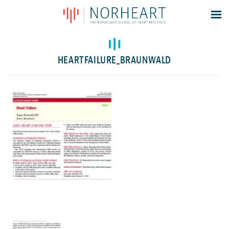
Latest news
Events
HEARTFAILURE_BRAUNWALD
Theses
Members
Contacts
About
Log In