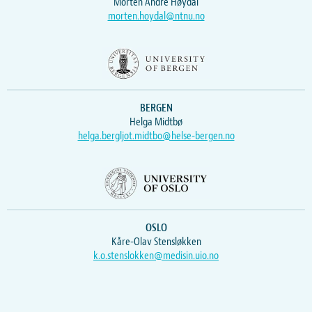
Morten Andre Høydal
morten.hoydal@ntnu.no
BERGEN
Helga Midtbø
helga.bergljot.midtbo@helse-bergen.no
OSLO
Kåre-Olav Stensløkken
k.o.stenslokken@medisin.uio.no