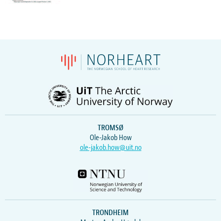
TROMSØ
Ole-Jakob How
ole-jakob.how@uit.no
TRONDHEIM