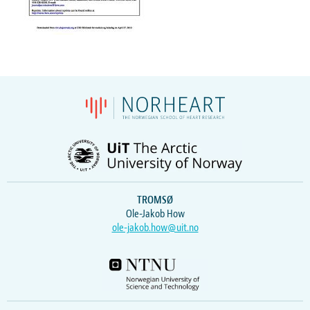
TROMSØ
Ole-Jakob How
ole-jakob.how@uit.no