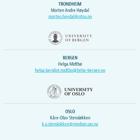
TRONDHEIM
Morten Andre Høydal
morten.hoydal@ntnu.no
BERGEN
Helga Midtbø
helga.bergljot.midtbo@helse-bergen.no
OSLO
Kåre-Olav Stensløkken
k.o.stenslokken@medisin.uio.no