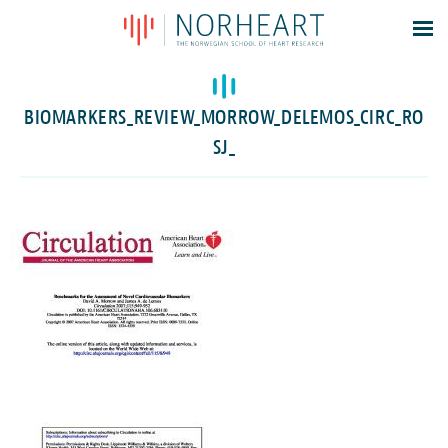
Latest news
Events
BIOMARKERS_REVIEW_MORROW_DELEMOS_CIRC_RO
Theses
SJ_
Members
Contacts
About
Log In