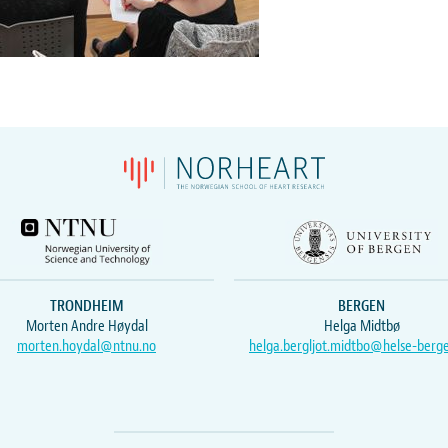
TRONDHEIM
BERGEN
Morten Andre Høydal
Helga Midtbø
morten.hoydal@ntnu.no
helga.bergljot.midtbo@helse-berg