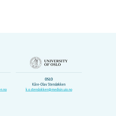
OSLO
Kåre-Olav Stensløkken
en.no
k.o.stenslokken@medisin.uio.no