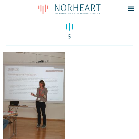
Latest news
Events
5
Theses
Members
Contacts
About
Log In