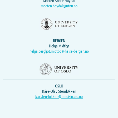
Morten Andre Høydal
morten.hoydal@ntnu.no
BERGEN
Helga Midtbø
helga.bergljot.midtbo@helse-bergen.no
OSLO
Kåre-Olav Stensløkken
k.o.stenslokken@medisin.uio.no