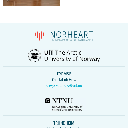
TROMSØ
Ole-Jakob How
ole-jakob.how@uit.no
TRONDHEIM