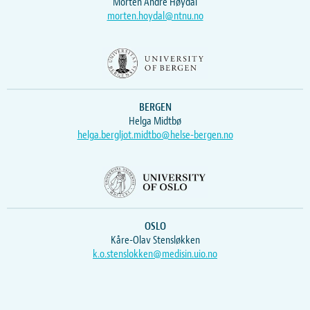
Morten Andre Høydal
morten.hoydal@ntnu.no
BERGEN
Helga Midtbø
helga.bergljot.midtbo@helse-bergen.no
OSLO
Kåre-Olav Stensløkken
k.o.stenslokken@medisin.uio.no