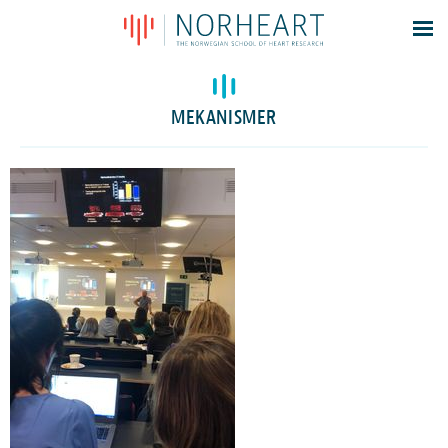
Latest news
Events
MEKANISMER
Theses
Members
Contacts
About
Log In