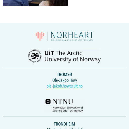
TROMSØ
Ole-Jakob How
ole-jakob.how@uit.no
TRONDHEIM