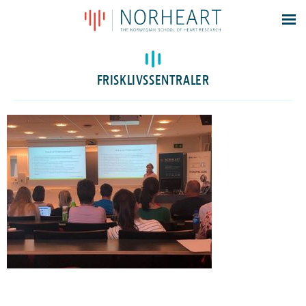
Latest news
Events
FRISKLIVSSENTRALER
Theses
Members
Contacts
About
Log In