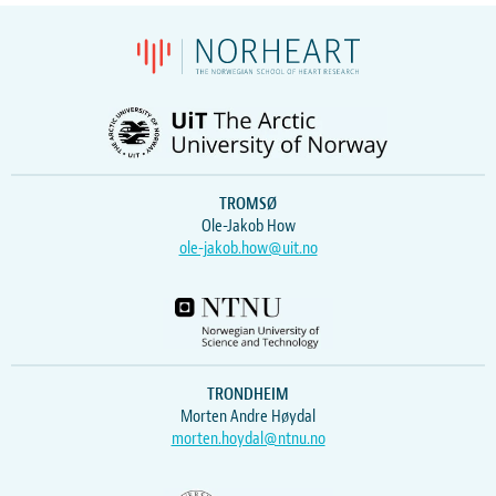
TROMSØ
Ole-Jakob How
ole-jakob.how@uit.no
TRONDHEIM
Morten Andre Høydal
morten.hoydal@ntnu.no