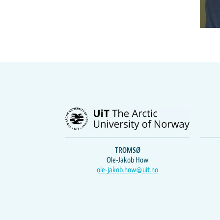
TROMSØ
Ole-Jakob How
ole-jakob.how@uit.no