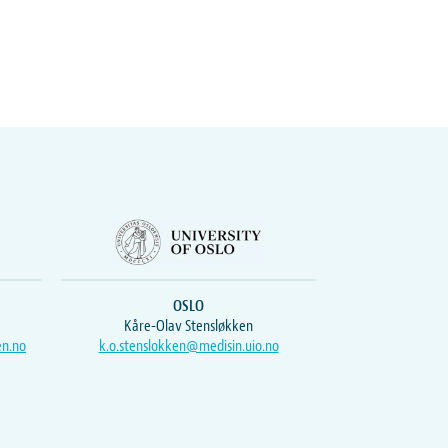
OSLO
Kåre-Olav Stensløkken
en.no
k.o.stenslokken@medisin.uio.no