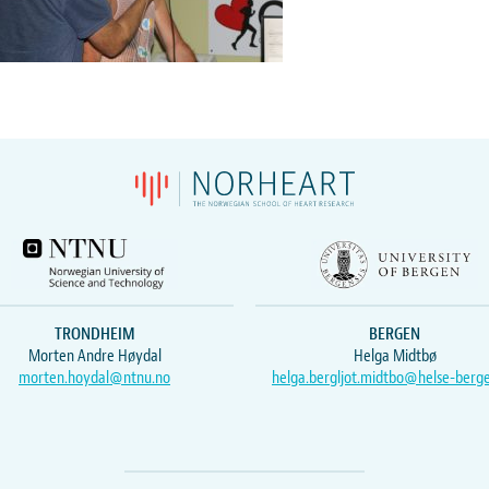
TRONDHEIM
BERGEN
Morten Andre Høydal
Helga Midtbø
morten.hoydal@ntnu.no
helga.bergljot.midtbo@helse-berg