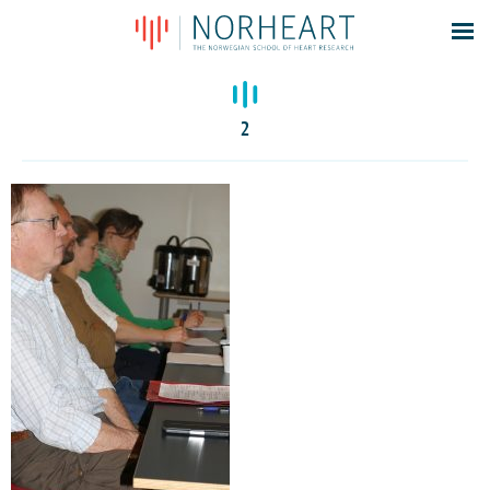
Latest news
Events
2
Theses
Members
Contacts
About
Log In