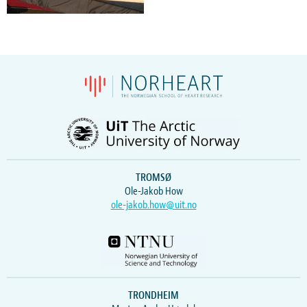
TROMSØ
Ole-Jakob How
ole-jakob.how@uit.no
TRONDHEIM