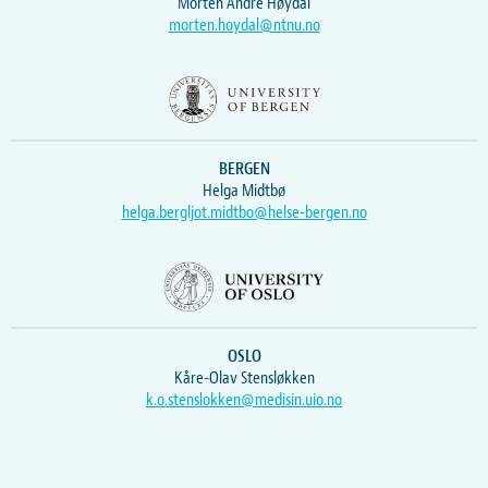
Morten Andre Høydal
morten.hoydal@ntnu.no
BERGEN
Helga Midtbø
helga.bergljot.midtbo@helse-bergen.no
OSLO
Kåre-Olav Stensløkken
k.o.stenslokken@medisin.uio.no