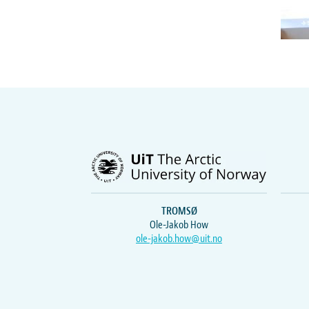
TROMSØ
Ole-Jakob How
ole-jakob.how@uit.no