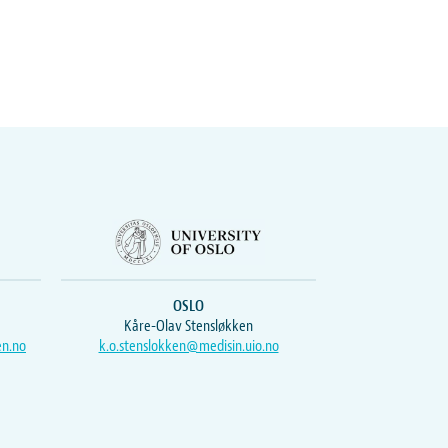
OSLO
Kåre-Olav Stensløkken
en.no
k.o.stenslokken@medisin.uio.no