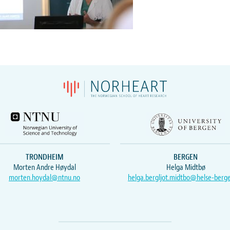
TRONDHEIM
BERGEN
Morten Andre Høydal
Helga Midtbø
morten.hoydal@ntnu.no
helga.bergljot.midtbo@helse-berg