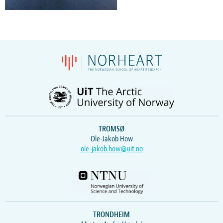
TROMSØ
Ole-Jakob How
ole-jakob.how@uit.no
TRONDHEIM