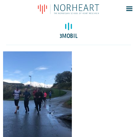
Latest news
Events
3MOBIL
Theses
Members
Contacts
About
Log In