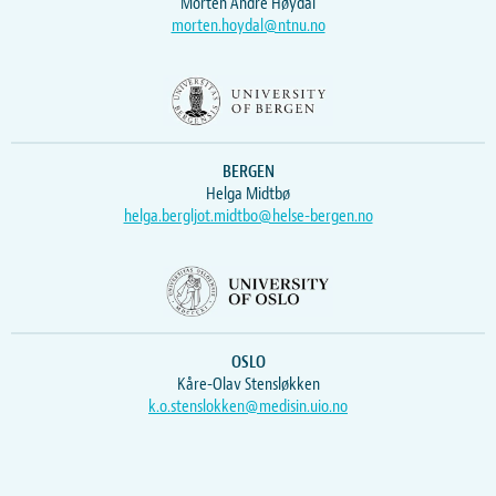
Morten Andre Høydal
morten.hoydal@ntnu.no
BERGEN
Helga Midtbø
helga.bergljot.midtbo@helse-bergen.no
OSLO
Kåre-Olav Stensløkken
k.o.stenslokken@medisin.uio.no