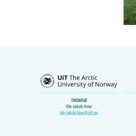
TROMSØ
Ole-Jakob How
ole-jakob.how@uit.no