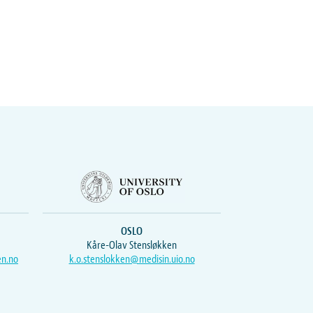
OSLO
Kåre-Olav Stensløkken
en.no
k.o.stenslokken@medisin.uio.no