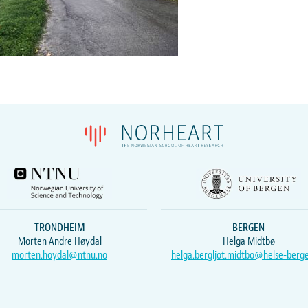
TRONDHEIM
BERGEN
Morten Andre Høydal
Helga Midtbø
morten.hoydal@ntnu.no
helga.bergljot.midtbo@helse-berg