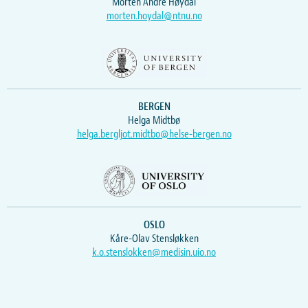
Morten Andre Høydal
morten.hoydal@ntnu.no
BERGEN
Helga Midtbø
helga.bergljot.midtbo@helse-bergen.no
OSLO
Kåre-Olav Stensløkken
k.o.stenslokken@medisin.uio.no