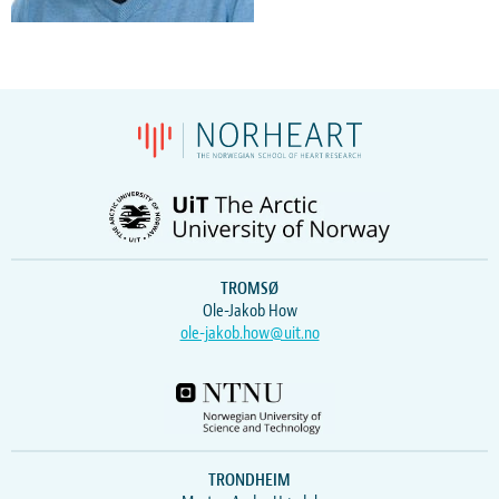
TROMSØ
Ole-Jakob How
ole-jakob.how@uit.no
TRONDHEIM