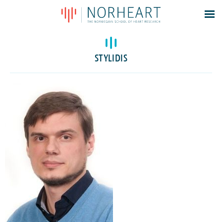
Latest news
Events
STYLIDIS
Theses
Members
Contacts
About
Log In