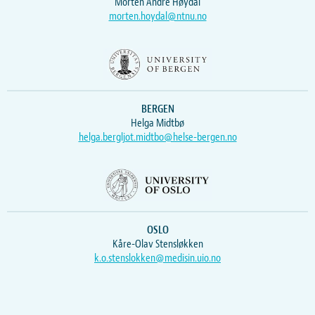
Morten Andre Høydal
morten.hoydal@ntnu.no
BERGEN
Helga Midtbø
helga.bergljot.midtbo@helse-bergen.no
OSLO
Kåre-Olav Stensløkken
k.o.stenslokken@medisin.uio.no