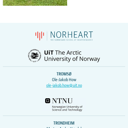
TROMSØ
Ole-Jakob How
ole-jakob.how@uit.no
TRONDHEIM