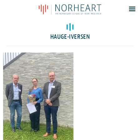
Latest news
Events
HAUGE-IVERSEN
Theses
Members
Contacts
About
Log In