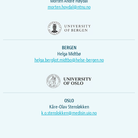
Morten Andre Høydal
morten.hoydal@ntnu.no
BERGEN
Helga Midtbø
helga.bergljot.midtbo@helse-bergen.no
OSLO
Kåre-Olav Stensløkken
k.o.stenslokken@medisin.uio.no