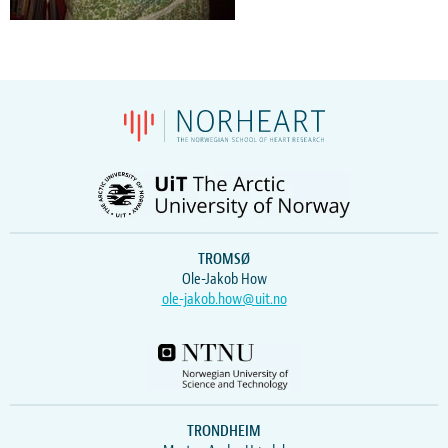
TROMSØ
Ole-Jakob How
ole-jakob.how@uit.no
TRONDHEIM