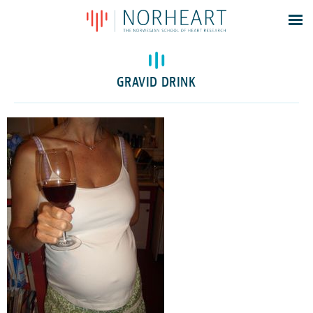
Latest news
Events
GRAVID DRINK
Theses
Members
Contacts
About
Log In