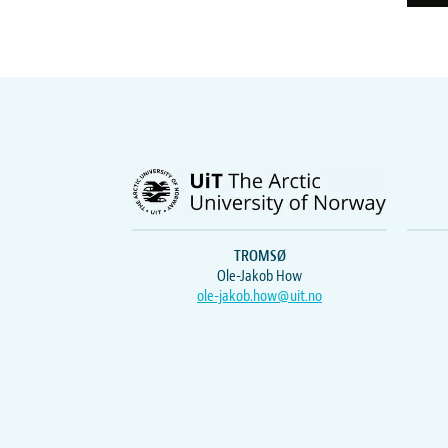
TROMSØ
Ole-Jakob How
ole-jakob.how@uit.no