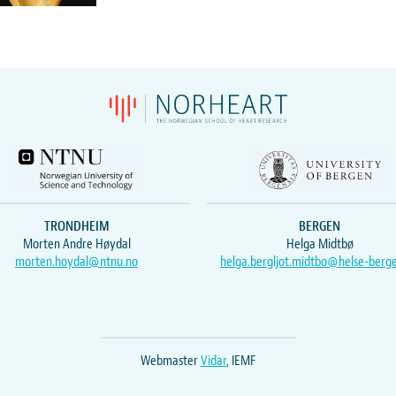
TRONDHEIM
BERGEN
Morten Andre Høydal
Helga Midtbø
morten.hoydal@ntnu.no
helga.bergljot.midtbo@helse-berg
Webmaster
Vidar
, IEMF